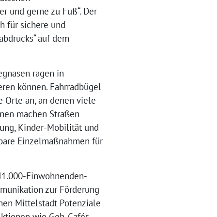
r und gerne zu Fuß“. Der
h für sichere und
ßabdrucks“ auf dem
egnasen ragen in
eren können. Fahrradbügel
 Orte an, an denen viele
onen machen Straßen
nung, Kinder-Mobilität und
dbare Einzelmaßnahmen für
e 41.000-Einwohnenden-
mmunikation zur Förderung
en Mittelstadt Potenziale
Aktionen wie Geh-Cafés,