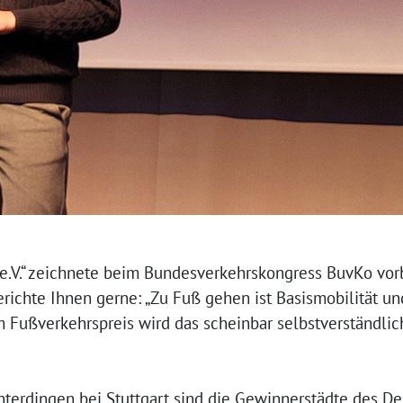
e.V.“ zeichnete beim Bundesverkehrskongress BuvKo vo
erichte Ihnen gerne: „Zu Fuß gehen ist Basismobilität un
m Fußverkehrspreis wird das scheinbar selbstverständli
hterdingen bei Stuttgart sind die Gewinnerstädte des D