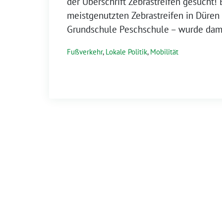
der Überschrift Zebrastreifen gesucht! 
meistgenutzten Zebrastreifen in Düren 
Grundschule Peschschule – wurde damal
Fußverkehr
,
Lokale Politik
,
Mobilität