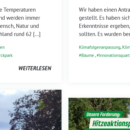
ße Temperaturen
Wir haben einen Antra
and werden immer
gestellt. Es haben si
Mensch, Natur und
Erkenntnisse ergeben
chland rund 62 […]
sollten. Es wurden ber
ren
Klimafolgenanpassung
,
Kli
ckpark
Bäume
,
Innovationsquart
WEITERLESEN