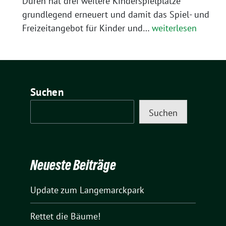
Düren hat drei weitere Kinderspielplätze
grundlegend erneuert und damit das Spiel- und
Neue
Freizeitangebot für Kinder und…
weiterlesen
Spielplätze,
u.a.
am
Fuchsberg
Suchen
Suchen
Neueste Beiträge
Update zum Langemarckpark
Rettet die Bäume!