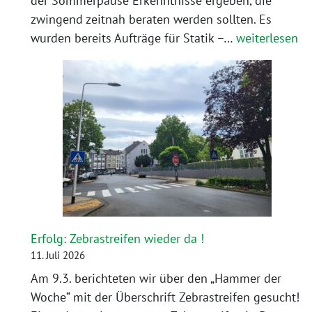
der Sommerpause Erkenntnisse ergeben, die
zwingend zeitnah beraten werden sollten. Es
Rettet
wurden bereits Aufträge für Statik –…
weiterlesen
die
Bäume!
Erfolg: Zebrastreifen wieder da !
11. Juli 2026
Am 9.3. berichteten wir über den „Hammer der
Woche“ mit der Überschrift Zebrastreifen gesucht!