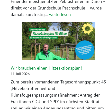
Einer der meistgenutzten Zebrastreifen in Düren –
direkt vor der Grundschule Peschschule – wurde
Erfolg:
damals kurzfristig…
weiterlesen
Zebrastreifen
wieder
da
!
Wir brauchen einen Hitzeaktionsplan!
11. Juli 2026
Zum bereits vorhandenen Tagesordnungspunkt 43
„Hitzebetroffenheit und
Klimafolgeanpassungsmaßnahmen; Antrag der
Fraktionen CDU und SPD“ im nächsten Stadtrat
stellen wir einen Änderungsantrag und bitten um