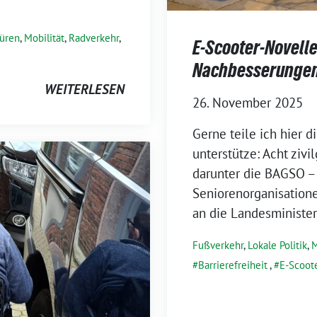
Düren
,
Mobilität
,
Radverkehr
,
E-Scooter-Novelle
Nachbesserunge
WEITERLESEN
26. November 2025
Gerne teile ich hier d
unterstütze: Acht zivi
darunter die BAGSO –
Seniorenorganisatione
an die Landesminister
Fußverkehr
,
Lokale Politik
,
M
Barrierefreiheit
,
E-Scoot