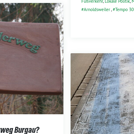
Fußverkehr
,
Lokale Politik
,
M
Arnoldsweiler
,
Tempo 30
rweg Burgau?