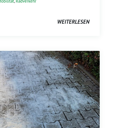
obilität
,
Radverkehr
WEITERLESEN