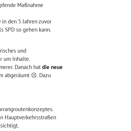
ämpfende Maßnahme
 in den 5 Jahren zuvor
als SPD so gehen kann.
risches und
 um Inhalte.
merer. Danach hat
die neue
mm abgeräumt ☹. Dazu
orrangroutenkonzeptes.
on Hauptverkehrsstraßen
ichtigt.