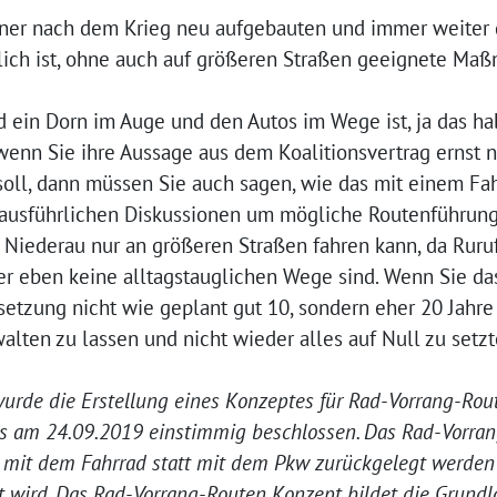
n einer nach dem Krieg neu aufgebauten und immer weit
glich ist, ohne auch auf größeren Straßen geeignete Ma
d ein Dorn im Auge und den Autos im Wege ist, ja das h
wenn Sie ihre Aussage aus dem Koalitionsvertrag ernst n
 soll, dann müssen Sie auch sagen, wie das mit einem Fah
n ausführlichen Diskussionen um mögliche Routenführung
g Niederau nur an größeren Straßen fahren kann, da Rur
r eben keine alltagstauglichen Wege sind. Wenn Sie das
setzung nicht wie geplant gut 10, sondern eher 20 Jahre 
 walten zu lassen und nicht wieder alles auf Null zu s
urde die Erstellung eines Konzeptes für Rad-Vorrang-Rout
 am 24.09.2019 einstimmig beschlossen. Das Rad-Vorrang-
 mit dem Fahrrad statt mit dem Pkw zurückgelegt werden
rt wird. Das Rad-Vorrang-Routen Konzept bildet die Grundl