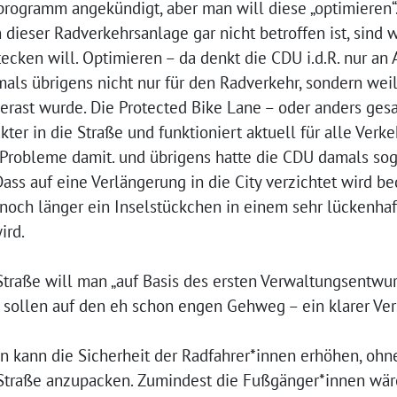
ogramm angekündigt, aber man will diese „optimieren“.
ieser Radverkehrsanlage gar nicht betroffen ist, sind 
tecken will. Optimieren – da denkt die CDU i.d.R. nur 
ls übrigens nicht nur für den Radverkehr, sondern weil
 gerast wurde. Die Protected Bike Lane – oder anders ge
ter in die Straße und funktioniert aktuell für alle Verke
 Probleme damit. und übrigens hatte die CDU damals sog
Dass auf eine Verlängerung in die City verzichtet wird be
och länger ein Inselstückchen in einem sehr lückenha
wird.
raße will man „auf Basis des ersten Verwaltungsentwurf
sollen auf den eh schon engen Gehweg – ein klarer Ver
n kann die Sicherheit der Radfahrer*innen erhöhen, ohn
Straße anzupacken. Zumindest die Fußgänger*innen wär