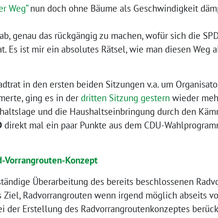
er Weg“
nun doch ohne Bäume als Geschwindigkeit d
 ab, genau das rückgängig zu machen, wofür sich die SPD
at. Es ist mir ein absolutes Rätsel, wie man diesen Weg 
dtrat in den ersten beiden Sitzungen v.a. um Organisato
rte, ging es in der
dritten Sitzung gestern
wieder mehr
haltslage und die Haushaltseinbringung durch den Käm
D
direkt mal ein paar Punkte aus dem CDU-Wahlprogra
d-Vorrangrouten-Konzept
ständige Überarbeitung des bereits beschlossenen Radv
 Ziel, Radvorrangrouten wenn irgend möglich abseits v
ei der Erstellung des Radvorrangroutenkonzeptes berücks