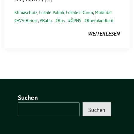
Klimaschutz
,
Lokale Politik
,
Lokales Düren
,
Mobilität
AVV-Beirat
,
Bahn.
,
Bus.
,
ÖPNV
,
Rheinlandtarif
WEITERLESEN
Suchen
Suchen